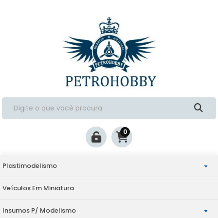
0
Plastimodelismo
Veículos Em Miniatura
Aviação
Insumos P/ Modelismo
Militaria
Escala 1/144