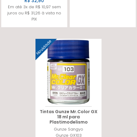
R$ 32,90
Em até 3x de R$ 10,97 sem
juros ou R$ 31,26 à vista no
PIX
Novidade
Tintas Gunze Mr.Color GX
18 ml para
Plastimodelismo
Gunze Sangyo
Gunze GX103