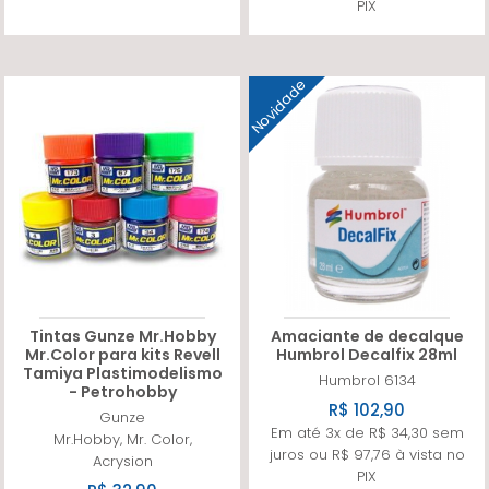
PIX
Novidade
Tintas Gunze Mr.Hobby
Amaciante de decalque
Mr.Color para kits Revell
Humbrol Decalfix 28ml
Tamiya Plastimodelismo
Humbrol
6134
- Petrohobby
R$ 102,90
Gunze
Em até 3x de R$ 34,30 sem
Mr.Hobby, Mr. Color,
juros ou R$ 97,76 à vista no
Acrysion
PIX