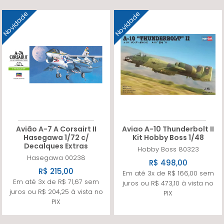
Novidade
Novidade
Avião A-7 A Corsairt II
Aviao A-10 Thunderbolt II
Hasegawa 1/72 c/
Kit Hobby Boss 1/48
Decalques Extras
Hobby Boss
80323
Hasegawa
00238
R$ 498,00
R$ 215,00
Em até 3x de R$ 166,00 sem
Em até 3x de R$ 71,67 sem
juros ou R$ 473,10 à vista no
juros ou R$ 204,25 à vista no
PIX
PIX