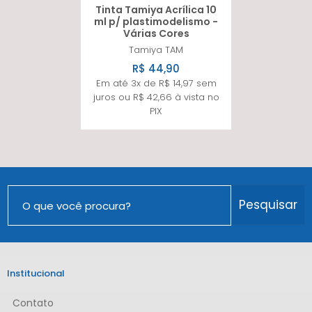
Tinta Tamiya Acrílica 10
ml p/ plastimodelismo -
Várias Cores
Tamiya
TAM
R$ 44,90
Em até 3x de R$ 14,97 sem
juros ou R$ 42,66 à vista no
PIX
Pesquisar
Institucional
Contato