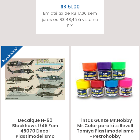
R$ 51,00
Em até 3x de R$ 17,00 sem
juros ou R$ 48,45 à vista no
PIX
Novidade
Decalque H-60
Tintas Gunze Mr.Hobby
Blackhawk 1/48 Fcm
Mr.Color para kits Revell
48070 Decal
Tamiya Plastimodelismo
Plastimodelismo
- Petrohobby