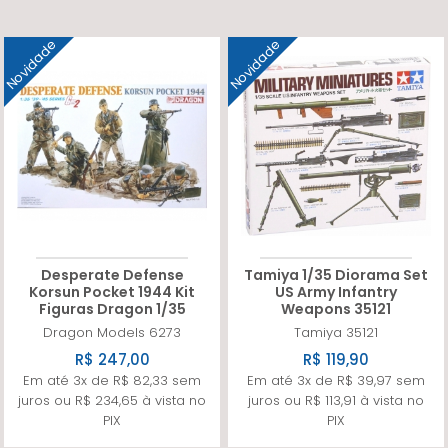
Novidade
Novidade
Desperate Defense
Tamiya 1/35 Diorama Set
Korsun Pocket 1944 Kit
US Army Infantry
Figuras Dragon 1/35
Weapons 35121
Dragon Models
6273
Tamiya
35121
R$ 247,00
R$ 119,90
Em até 3x de R$ 82,33 sem
Em até 3x de R$ 39,97 sem
juros ou R$ 234,65 à vista no
juros ou R$ 113,91 à vista no
PIX
PIX