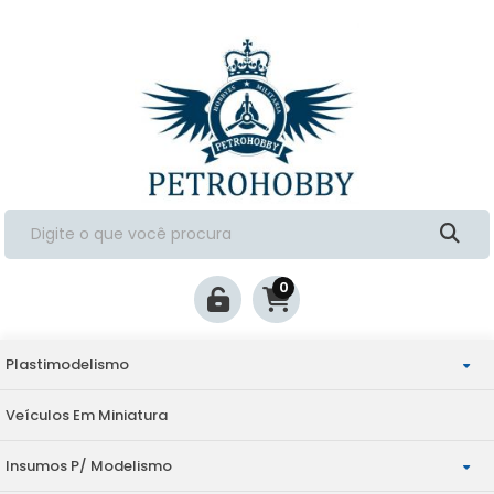
0
Plastimodelismo
Veículos Em Miniatura
Aviação
Insumos P/ Modelismo
Militaria
Escala 1/144