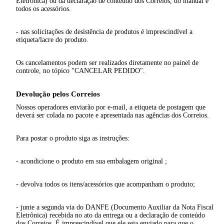
Eletrônica) ou da declaração de conteúdo dos Correios, do manual e
todos os acessórios.
- nas solicitações de desistência de produtos é imprescindível a
etiqueta/lacre do produto.
Os cancelamentos podem ser realizados diretamente no painel de
controle, no tópico "CANCELAR PEDIDO".
Devolução pelos Correios
Nossos operadores enviarão por e-mail, a etiqueta de postagem que
deverá ser colada no pacote e apresentada nas agências dos Correios.
Para postar o produto siga as instruções:
- acondicione o produto em sua embalagem original ;
- devolva todos os itens/acessórios que acompanham o produto;
- junte a segunda via do DANFE (Documento Auxiliar da Nota Fiscal
Eletrônica) recebida no ato da entrega ou a declaração de conteúdo
dos Correios. É imprescindível que ele seja enviado para que o