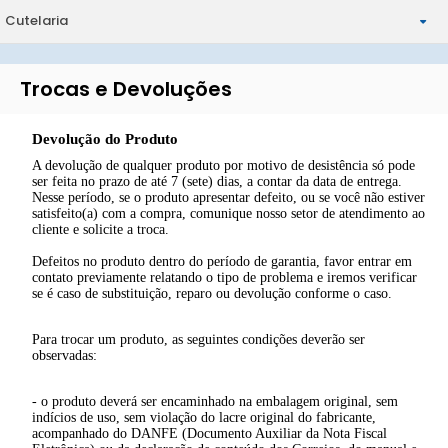
Cutelaria
Naval
Decalques
Escala 1/35
Escala 1/72
Canivetes Esportivos
Carros
Ferramentas
Outras Escalas
Escala 1/48
Trocas e Devoluções
Miscelânia
Canivetes Clássicos
Escala 1/24 E 1/25
Colas, Tintas E Consumíveis
Escala 1/32 E Acima
Devolução do Produto
Multi Ferramentas
Outras Escalas
A devolução de qualquer produto por motivo de desistência só pode
ser feita no prazo de até 7 (sete) dias, a contar da data de entrega.
Nesse período, se o produto apresentar defeito, ou se você não estiver
Modelos Montados
satisfeito(a) com a compra, comunique nosso setor de atendimento ao
cliente e solicite a troca.
Defeitos no produto dentro do período de garantia, favor entrar em
contato previamente relatando o tipo de problema e iremos verificar
se é caso de substituição, reparo ou devolução conforme o caso.
Para trocar um produto, as seguintes condições deverão ser
observadas:
- o produto deverá ser encaminhado na embalagem original, sem
indícios de uso, sem violação do lacre original do fabricante,
acompanhado do DANFE (Documento Auxiliar da Nota Fiscal