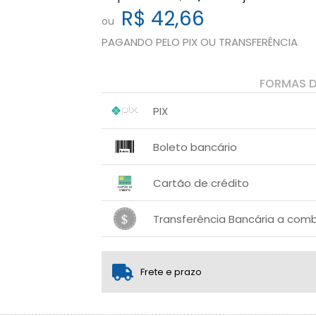
R$ 42,66
ou
PAGANDO PELO PIX OU TRANSFERÊNCIA
FORMAS 
PIX
1x sem juros de R$ 42,66
.
.
.
.
Boleto bancário
.
.
x sem juros de R$ 0,00
.
.
.
.
Cartão de crédito
.
.
1x sem juros de R$ 44,90
Transferência Bancária a comb
2x sem juros de R$ 22,45
.
1x sem juros de R$ 42,66
.
.
.
.
.
.
Frete e prazo