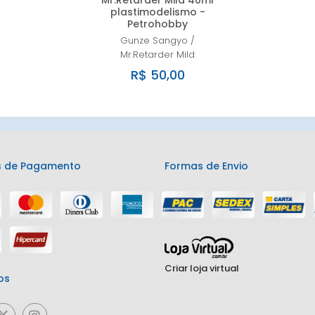
Mr.Retarder Mild 40ml
plastimodelismo -
Petrohobby
Gunze Sangyo
/
Mr.Retarder Mild
R$ 50,00
 de Pagamento
Formas de Envio
Criar loja virtual
os