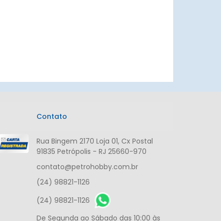
Contato
Rua Bingem 2170 Loja 01, Cx Postal
91835 Petrópolis - RJ 25660-970
contato@petrohobby.com.br
(24) 98821-1126
(24) 98821-1126
De Segunda ao Sábado das 10:00 às