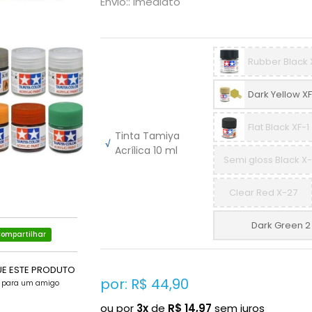
Envio:: Imediato
Rubber Black 
Dark Yellow X
Flat Black XF-1
Tinta Tamiya
√
Acrílica 10 ml
Semi gloss Black X-
Clear Red X-27
Dark Green 2
ompartilhar
UE ESTE PRODUTO
por: R$
44,90
e para um amigo
ou por
3x
de
R$
14,97
sem juros