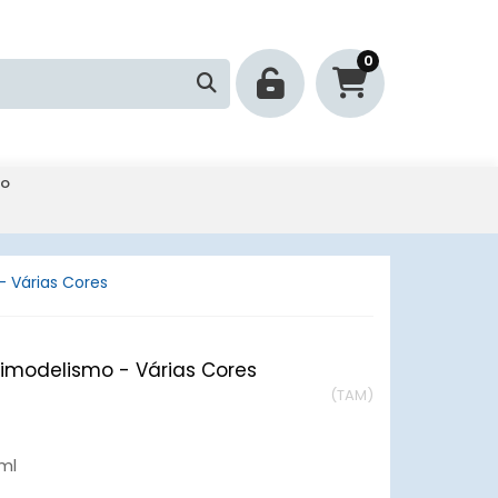
0
mo
- Várias Cores
stimodelismo - Várias Cores
(TAM)
ml