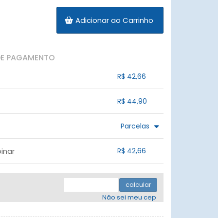
Adicionar ao Carrinho
DE PAGAMENTO
R$ 42,66
.
.
.
.
R$ 44,90
.
.
.
.
.
Parcelas
.
3x sem juros de R$ 14,97
.
.
.
.
inar
R$ 42,66
.
.
.
.
.
.
.
.
.
calcular
Não sei meu cep