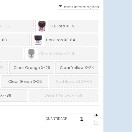
mais informações
XF-85
Hull Red XF-9
F-88
Dark Iron XF-84
Chrome Silver X-11
18
Clear Orange X-26
Clear Yellow X-24
Clear Green X-25
Red Brown 2 XF-90
 XF-89
Desert Yellow XF-59
+
QUANTIDADE
-