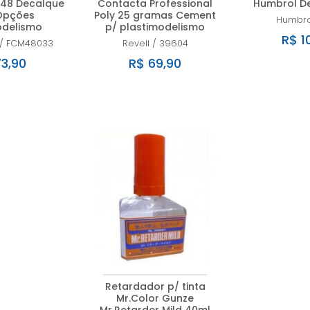
48 Decalque
Contacta Professional
Humbrol De
Opções
Poly 25 gramas Cement
Humbro
odelismo
p/ plastimodelismo
R$ 1
/
FCM48033
Revell
/
39604
3,90
R$ 69,90
Retardador p/ tinta
Mr.Color Gunze