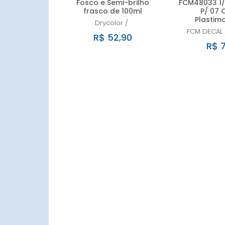
Fosco e Semi-brilho
FCM48033 1/
frasco de 100ml
P/ 07 
Plastim
Drycolor
/
FCM DECAL
R$ 52,90
R$ 7