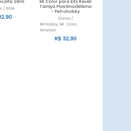
calfix 28ml
Mr.Color para kits Revell
Tamiya Plastimodelismo
l
/
6134
- Petrohobby
02,90
Gunze
/
Mr.Hobby, Mr. Color,
Acrysion
R$ 32,90