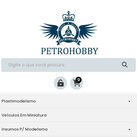
0
Plastimodelismo
Veículos Em Miniatura
Aviação
Insumos P/ Modelismo
Militaria
Escala 1/144