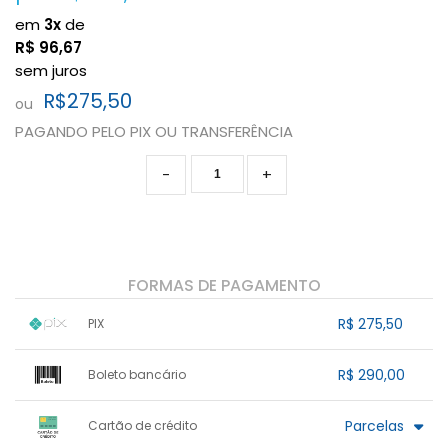
em
3x
de
R$
96,67
sem juros
R$275,50
ou
PAGANDO PELO PIX OU TRANSFERÊNCIA
-
+
FORMAS DE PAGAMENTO
R$ 275,50
PIX
1x sem juros de R$ 275,50
.
.
.
.
R$ 290,00
Boleto bancário
.
.
.
.
.
.
.
x sem juros de R$ 0,00
.
.
.
.
Parcelas
Cartão de crédito
.
.
.
.
.
.
.