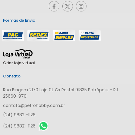
Formas de Envio
Criar loja virtual
Contato
Rua Bingem 2170 Loja 01, Cx Postal 91835 Petrópolis - RJ
25660-970
contato@petrohobby.com.br
(24) 98821-1126
(24) 98821-1126