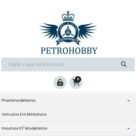
0
Plastimodelismo
Veículos Em Miniatura
Aviação
Insumos P/ Modelismo
Militaria
Escala 1/144