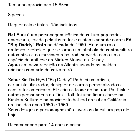
Tamanho aproximado 15,85cm
8 peças
Requer cola e tintas. Não incluídos
Rat Fink
é um personagem icônico da cultura pop norte-
americana, criado pelo ilustrador e customizador de carros
Ed
"Big Daddy" Roth
na década de 1960. Ele é um rato
grotesco e rebelde que se tornou um símbolo da contracultura
automotiva e do movimento hot rod, servindo como uma
espécie de antítese ao Mickey Mouse da Disney.
Agora em nova reedição da Atlantis usando os moldes
originais com arte de caixa retrô.
Sobre Big DaddyEd "Big Daddy" Roth foi um artista,
cartunista, ilustrador, designer de carros personalizados e
construtor americano. Ele criou o ícone do hot rod Rat Fink e
outros personagens do Fink. Roth foi uma figura chave na
Kustom Kulture e no movimento hot rod do sul da Califórnia
no final dos anos 1950 e 1960.
Seus designs e personagens são favoritos da cultura pop até
hoje.
Recomendado para 14 anos e acima