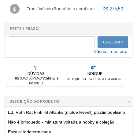
1x sem juros de R$ 290,00
.
.
.
R$ 275,50
.
Transferência Bancária a combinar
.
.
2x sem juros de R$ 145,00
.
.
.
3x sem juros de R$ 96,67
1x sem juros de R$ 275,50
.
.
.
.
.
.
.
.
.
.
FRETE E PRAZO
.
CALCULAR
Não sei meu cep
DÚVIDAS
INDIQUE
TIRE SUAS DÚVIDAS SOBRE ESTE
INDIQUE ESTE PRODUTO A UM AMIGO
PRODUTO
DESCRIÇÃO DO PRODUTO
Ed. Roth Rat Fink Kit Atlantis (molde Revell) plastimodelismo
Não é brinquedo - miniatura voltada a hobby e coleção
Escala: indeterminada