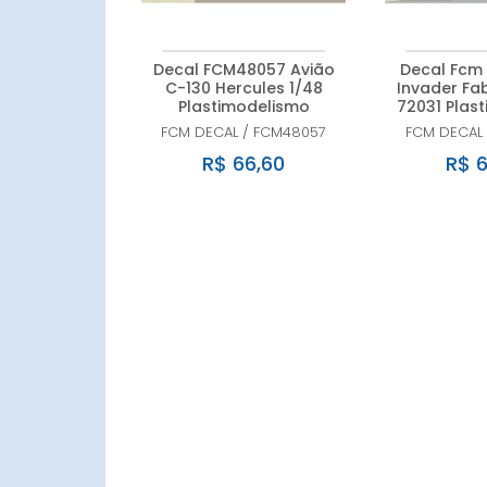
Decal FCM48057 Avião
Decal Fcm 
C-130 Hercules 1/48
Invader Fab
Plastimodelismo
72031 Plas
FCM DECAL
/
FCM48057
FCM DECAL
R$ 66,60
R$ 6