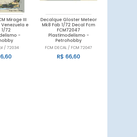
M Mirage III
Decalque Gloster Meteor
, Venezuela e
Mk8 Fab 1/72 Decal Fcm
 1/72
FCM72047
delismo -
Plastimodelismo -
hobby
Petrohobby
al
/
72034
FCM DECAL
/
FCM 72047
6,60
R$ 66,60