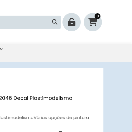
0
mo
72046 Decal Plastimodelismo
PlastimodelismoVárias opções de pintura