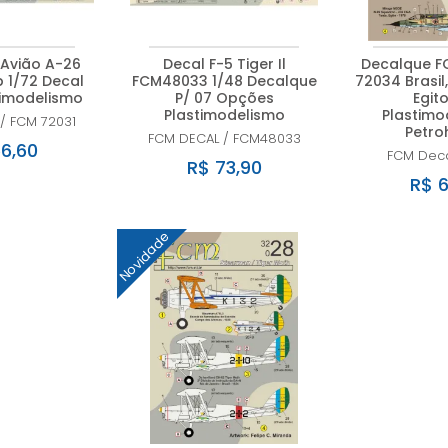
Avião A-26
Decal F-5 Tiger Il
Decalque FC
 1/72 Decal
FCM48033 1/48 Decalque
72034 Brasil
timodelismo
P/ 07 Opções
Egito
Plastimodelismo
Plastimo
/
FCM 72031
Petro
FCM DECAL
/
FCM48033
6,60
FCM Dec
R$ 73,90
R$ 6
Novidade