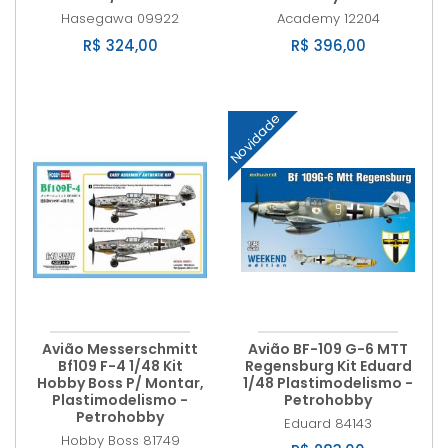
Hasegawa
09922
Academy
12204
R$ 324,00
R$ 396,00
Novidade
Avião Messerschmitt
Avião BF-109 G-6 MTT
Bf109 F-4 1/48 Kit
Regensburg Kit Eduard
Hobby Boss P/ Montar,
1/48 Plastimodelismo -
Plastimodelismo -
Petrohobby
Petrohobby
Eduard
84143
Hobby Boss
81749