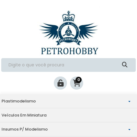
0
Plastimodelismo
Veículos Em Miniatura
Aviação
Insumos P/ Modelismo
Militaria
Escala 1/144