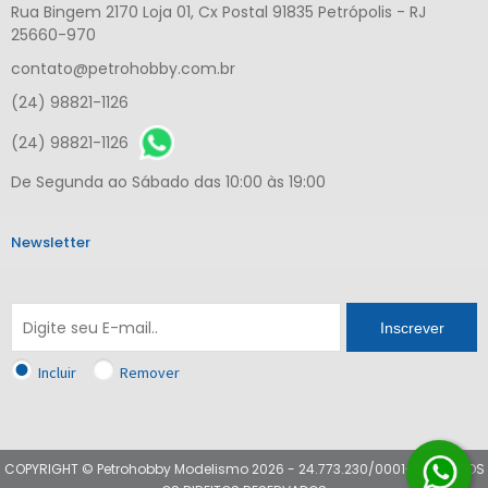
Rua Bingem 2170 Loja 01, Cx Postal 91835 Petrópolis - RJ
25660-970
contato@petrohobby.com.br
(24) 98821-1126
(24) 98821-1126
De Segunda ao Sábado das 10:00 às 19:00
Newsletter
Inscrever
Incluir
Remover
COPYRIGHT © Petrohobby Modelismo 2026 - 24.773.230/0001-51 - TODOS