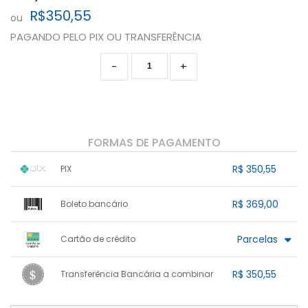
R$350,55
ou
PAGANDO PELO PIX OU TRANSFERÊNCIA
-
+
FORMAS DE PAGAMENTO
R$ 350,55
PIX
1x sem juros de R$ 350,55
.
.
.
.
R$ 369,00
Boleto bancário
.
.
.
.
.
.
.
x sem juros de R$ 0,00
.
.
.
.
Parcelas
Cartão de crédito
.
.
.
.
.
.
.
1x sem juros de R$ 369,00
.
.
.
R$ 350,55
.
Transferência Bancária a combinar
.
.
2x sem juros de R$ 184,50
.
.
.
3x sem juros de R$ 123,00
1x sem juros de R$ 350,55
.
.
.
.